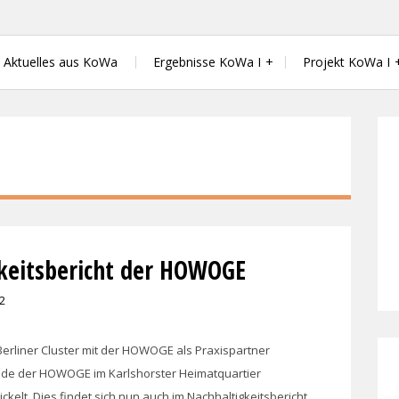
 Wärmewende in der kommunalen Energ
Aktuelles aus KoWa
Ergebnisse KoWa I
Projekt KoWa I
keitsbericht der HOWOGE
2
Berliner Cluster mit der HOWOGE als Praxispartner
de der HOWOGE im Karlshorster Heimatquartier
lt. Dies findet sich nun auch im Nachhaltigkeitsbericht