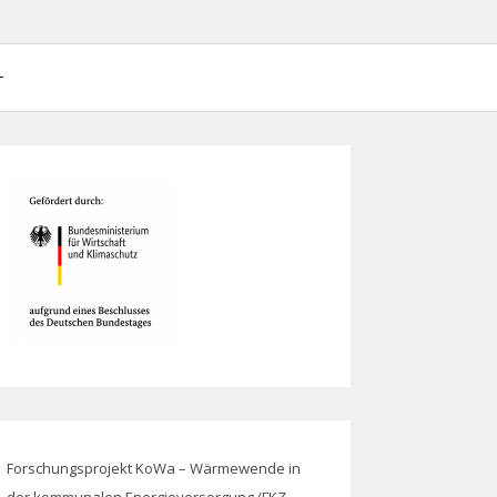
ieversorgung (FKZ 03EN3007)
Forschungsprojekt KoWa – Wärmewende in