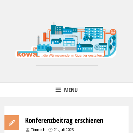
Skip
to
content
Forschungsprojekt KoWa –
MENU
Wärmewende in der kommunalen
Energieversorgung (FKZ 03EN3007)
Konferenzbeitrag erschienen
Timmich
21. Juli 2023