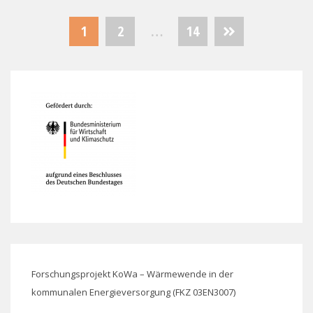
Seitennummerierung
1
2
…
14
der
Beiträge
Forschungsprojekt KoWa – Wärmewende in der
kommunalen Energieversorgung (FKZ 03EN3007)