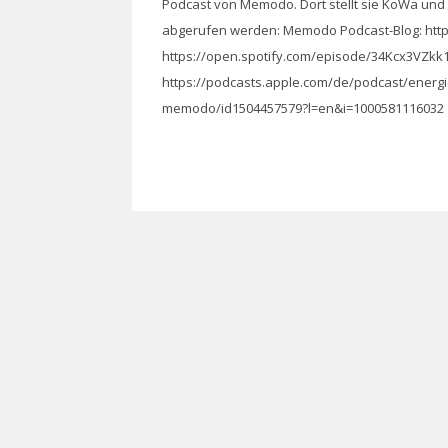
Podcast von Memodo. Dort stellt sie KoWa und 
abgerufen werden: Memodo Podcast-Blog: http
https://open.spotify.com/episode/34Kcx3VZk
https://podcasts.apple.com/de/podcast/energi
memodo/id1504457579?l=en&i=100058111603