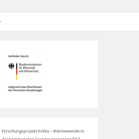
ieversorgung (FKZ 03EN3007)
Forschungsprojekt KoWa – Wärmewende in