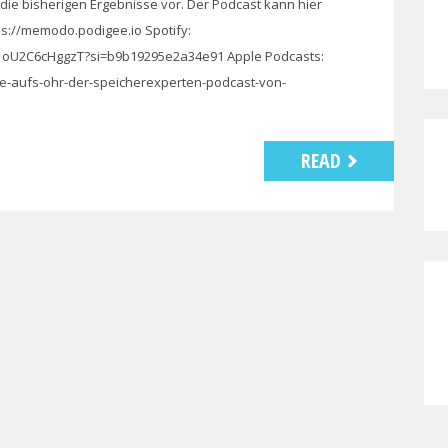
die bisherigen Ergebnisse vor. Der Podcast kann hier
s://memodo.podigee.io Spotify:
k1oU2C6cHggzT?si=b9b19295e2a34e91 Apple Podcasts:
e-aufs-ohr-der-speicherexperten-podcast-von-
2
READ