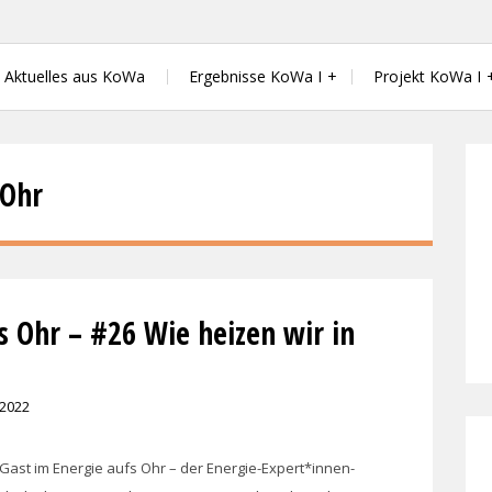
 Wärmewende in der kommunalen Energ
Aktuelles aus KoWa
Ergebnisse KoWa I
Projekt KoWa I
 Ohr
s Ohr – #26 Wie heizen wir in
 2022
ast im Energie aufs Ohr – der Energie-Expert*innen-