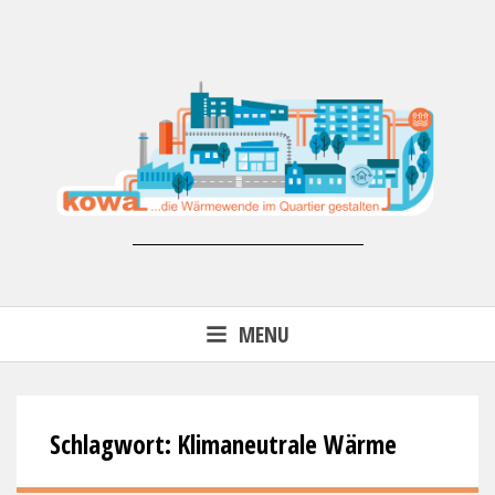
Skip
to
content
Forschungsprojekt KoWa –
MENU
Wärmewende in der kommunalen
Energieversorgung (FKZ 03EN3007)
Schlagwort:
Klimaneutrale Wärme