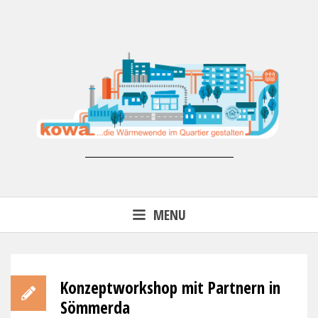
Skip
to
content
Forschungsprojekt KoWa –
MENU
Wärmewende in der kommunalen
Energieversorgung (FKZ 03EN3007)
Konzeptworkshop mit Partnern in
Sömmerda