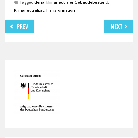
Tagged
dena
,
klimaneutraler Gebäudebestand
,
Klimaneutralität
,
Transformation
Beitragsnavigation
PREV
NEXT