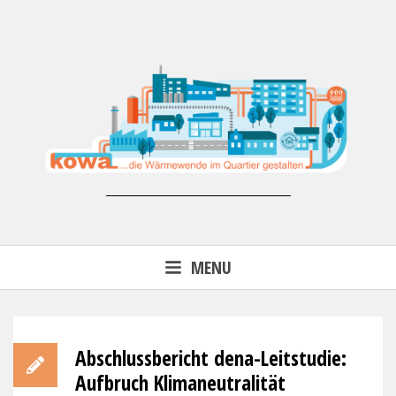
Skip
to
content
Forschungsprojekt KoWa –
MENU
Wärmewende in der kommunalen
Energieversorgung (FKZ 03EN3007)
Abschlussbericht dena-Leitstudie:
Aufbruch Klimaneutralität