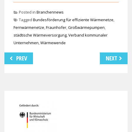
Posted in
Branchennews
Tagged
Bundesförderung für effiziente Wärmenetze
,
Fernwärmenetze
,
Fraunhofer
,
Großwärmepumpen
,
städtische Wärmeversorgung
,
Verband kommunaler
Unternehmen
,
Wärmewende
Beitragsnavigation
PREV
NEXT