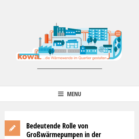
Skip
to
content
Forschungsprojekt KoWa –
MENU
Wärmewende in der kommunalen
Energieversorgung (FKZ 03EN3007)
Bedeutende Rolle von
Großwärmepumpen in der