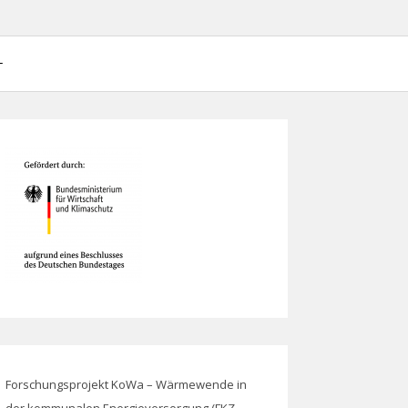
ieversorgung (FKZ 03EN3007)
Forschungsprojekt KoWa – Wärmewende in