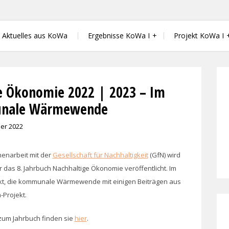
 Wärmewende in der kommunalen Energ
Aktuelles aus KoWa
Ergebnisse KoWa I
Projekt KoWa I
e Ökonomie 2022 | 2023 – Im
unale Wärmewende
er 2022
enarbeit mit der
Gesellschaft für Nachhaltigkeit
(GfN) wird
r das 8. Jahrbuch Nachhaltige Ökonomie veröffentlicht. Im
t, die kommunale Wärmewende mit einigen Beiträgen aus
Projekt.
zum Jahrbuch finden sie
hier
.