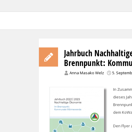
Forschungsprojekt KoWa –
Jahrbuch Nachhaltig
Brennpunkt: Komm
Anna Masako Welz
5. Septemb
In Zusamm
dieses Jah
Brennpunk
dem KoWa-
Den Flyer 